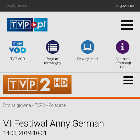
Dostępność
Logowanie
TVP.info
TVP VOD
Program
Serwisy tvp.pl
Centrum
Kultura
telewizyjny
Informacji
TVP
Sport
Rozrywka
Nasze anteny
Strona główna
TVP2
Polecane
Regiony
VI Festiwal Anny German
Tygodnik TVP
14:08, 2019-10-31