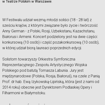
w Teatrze Polskim w Warszawie
.
W Festiwalu udział wezmą młodzi soliści (18 - 28 lat) z
sześciu krajów, z którymi związane było życie i twórczość
Anny German - z Polski, Rosji, Uzbekistanu, Kazachstanu,
Białorusi i Armenii. Koncert podzielony jest na dwie części:
konkursową (10 osób) i część pozakonkursową (10 osób),
w której udział biorą laureaci poprzednich edycji.
Solistom towarzyszy Orkiestra Symfoniczna
Reprezentacyjnego Zespołu Artystycznego Wojska
Polskiego pod batutą Tomasza Labunia. Jury jest
międzynarodowe (Polska, Rosja, Białoruś), na czele z Panią
Prof. dr hab. Ewą Iżykowską-Lipińską, która (jest z nami od
2014 roku) obecnie jest Dyrektorem Podlaskiej Opery i
Filharmonii w Białymstoku.