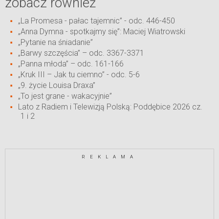
zobacz również
„La Promesa - pałac tajemnic” - odc. 446-450
„Anna Dymna - spotkajmy się”: Maciej Wiatrowski
„Pytanie na śniadanie”
„Barwy szczęścia” – odc. 3367-3371
„Panna młoda” – odc. 161-166
„Kruk III – Jak tu ciemno” - odc. 5-6
„9. życie Louisa Draxa”
„To jest grane - wakacyjnie”
Lato z Radiem i Telewizją Polską: Poddębice 2026 cz.
1 i 2
REKLAMA